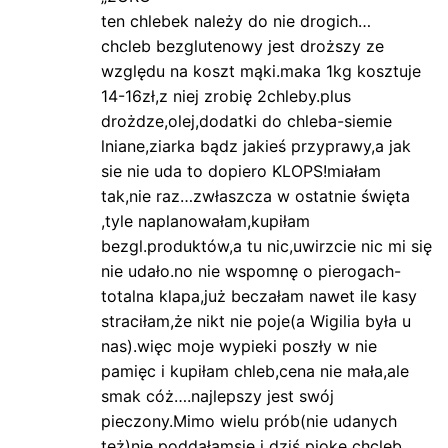
ten chlebek należy do nie drogich…
chcleb bezglutenowy jest droższy ze
względu na koszt mąki.maka 1kg kosztuje
14-16zł,z niej zrobię 2chleby.plus
drożdze,olej,dodatki do chleba-siemie
lniane,ziarka bądz jakieś przyprawy,a jak
sie nie uda to dopiero KLOPS!miałam
tak,nie raz…zwłaszcza w ostatnie święta
,tyle naplanowałam,kupiłam
bezgl.produktów,a tu nic,uwirzcie nic mi się
nie udało.no nie wspomnę o pierogach-
totalna klapa,już beczałam nawet ile kasy
straciłam,że nikt nie poje(a Wigilia była u
nas).więc moje wypieki poszły w nie
pamięc i kupiłam chleb,cena nie mała,ale
smak cóż….najlepszy jest swój
pieczony.Mimo wielu prób(nie udanych
też)nie poddałamsię i dziś piokę chcleb