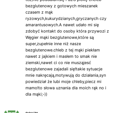
bezglutenowy z gotowych mieszanek
czasem z mąk
ryzowych,kukurydzianych,gryczanych czy
amarantusowych.A nawet udało mi się
zdobyć kontakt do osoby która przywozi z
Węgier mąki bezglutenowe,które są
super,zupełnie inne niż nasze
bezglutenowe.chleb z tej mąki piekłam
nawet z jajkiem i masłem to smak nie
ziemski,nawet ci co nie musząjesć
bezglutenowe zajadali się!takie sytuacje
mnie nakręcają,motywują do działania,syn
powiedział że lubi moje chleby,piecz mi
mamo!to słowa uznania dla moich rąk no i
dla mąki;-))