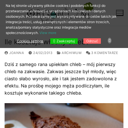
Przejdź
Na tej stronie używamy plików cookies i podobnych funkcji do
do
przetwarzania informacji o urządzeniach końcowych i danych
osobowych. Przetwarzanie jest wykorzystywane do celów takich jak
treści
integracja treści, usług zewnętrznych i elementów stron trzecich,
analiza/pomiary statystyczne oraz integracja mediów
społecznościowych.
View more
Ile kosztuje własny chleb?
Zaakceptuj
Cookies settings
Odrzuć
JOANNA
24/02/2013
ARCHIWUM
3 KOMENTARZE
Dziś z samego rana upiekłam chleb – mój pierwszy
chleb na zakwasie. Zakwas jeszcze był młody, więc
ciasto słabo wyrosło, ale i tak jestem zadowolona z
efektu. Na prośbę mojego męża podliczyłam, ile
kosztuje wykonanie takiego chleba.