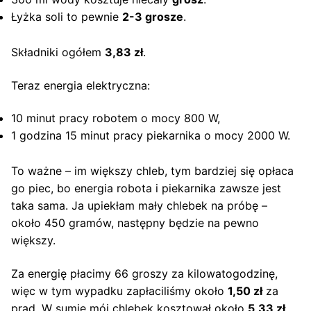
Łyżka soli to pewnie
2-3 grosze
.
Składniki ogółem
3,83 zł
.
Teraz energia elektryczna:
10 minut pracy robotem o mocy 800 W,
1 godzina 15 minut pracy piekarnika o mocy 2000 W.
To ważne – im większy chleb, tym bardziej się opłaca
go piec, bo energia robota i piekarnika zawsze jest
taka sama. Ja upiekłam mały chlebek na próbę –
około 450 gramów, następny będzie na pewno
większy.
Za energię płacimy 66 groszy za kilowatogodzinę,
więc w tym wypadku zapłaciliśmy około
1,50 zł
za
prąd. W sumie mój chlebek kosztował około
5,33 zł
.