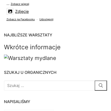
...
Zobacz więcej
Zdjęcie
Zobacz na Facebooku
·
Udostępnij
Organiczni.eu
jest w: Jurata, Półwysep Helski.
NAJBLIŻSZE WARSZTATY
2 weeks ago
Wkrótce informacje
Idealny moment na kąpiel
🌡Woda w temperaturze powietrza
Tyle czekałam na spotkanie z Bałtykiem!
Jestem z morza
SZUKAJ U ORGANICZNYCH
Film
Szukaj:
Zobacz na Facebooku
·
Udostępnij
NAPISALIŚMY
Organiczni.eu
1 month ago