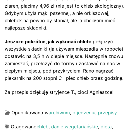
ziaren, płacimy 4,96 zł (nie jest to chleb ekologiczny).
Gdybym użyła mąki pszennej, a nie orkiszowej,
chlebek na pewno by staniał, ale ja chciałam mieć
najlepsze składniki.
Jeszcze pokrótce, jak wykonać chleb:
połączyć
wszystkie składniki (ja używam mieszadła w robocie),
odstawić na 3,5 h w ciepłe miejsce. Następnie znowu
zamieszać, przełożyć do formy i zostawić na noc w
ciepłym miejscu, pod przykryciem. Rano nagrzać
piekarnik na 200 stopni C i piec chleb przez godzinę.
Za przepis dziękuję stryjence T., cioci Agnieszce!
Opublikowano w
archiwum
,
o jedzeniu
,
przepisy
Otagowano
chleb
,
danie wegetariańskie
,
dieta
,