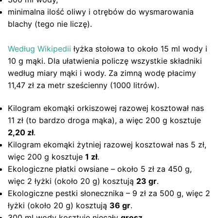
minimalna ilość oliwy i otrębów do wysmarowania
blachy (tego nie liczę).
Według Wikipedii
łyżka stołowa to około 15 ml wody i
10 g mąki. Dla ułatwienia policzę wszystkie składniki
według miary mąki i wody. Za zimną wodę płacimy
11,47 zł za metr sześcienny (1000 litrów).
Kilogram ekomąki orkiszowej razowej kosztował nas
11 zł (to bardzo droga mąka), a więc 200 g kosztuje
2,20 zł
.
Kilogram ekomąki żytniej razowej kosztował nas 5 zł,
więc 200 g kosztuje
1 zł
.
Ekologiczne płatki owsiane – około 5 zł za 450 g,
więc 2 łyżki (około 20 g) kosztują
23 gr
.
Ekologiczne pestki słonecznika – 9 zł za 500 g, więc 2
łyżki (około 20 g) kosztują
36 gr
.
300 ml wody kosztuje niecały
grosz
.