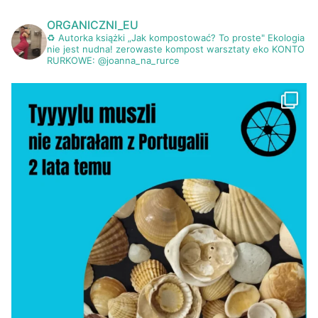
ORGANICZNI_EU
♻ Autorka książki „Jak kompostować? To proste"
Ekologia
nie jest nudna!
zerowaste kompost warsztaty eko
KONTO
RURKOWE: @joanna_na_rurce