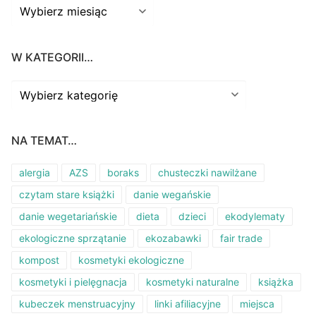
Napisaliśmy
Dziś zapraszam Was do Bilbao
Na blogu znajdziecie opis mojej jesiennej
wyprawy do stolicy Kraju Basków (link w bio).
W KATEGORII…
A Bilbao może zaskoczyć. Zwiedziłam to miasto
W
i jego okolice według planu na 3 dni, jednak już
kategorii…
zamierzam tam wrócić. Tym razem z rodziną.
Pretekstem jest sierpniowe zaćmienie Słońca, które
NA TEMAT…
w części Hiszpanii będzie całkowite
alergia
AZS
boraks
chusteczki nawilżane
(Dlaczego Bilbao? Ponieważ w sierp
...
Zobacz
czytam stare książki
danie wegańskie
więcej
Zdjęcie
danie wegetariańskie
dieta
dzieci
ekodylematy
ekologiczne sprzątanie
ekozabawki
fair trade
Zobacz na Facebooku
·
Udostępnij
kompost
kosmetyki ekologiczne
kosmetyki i pielęgnacja
kosmetyki naturalne
książka
kubeczek menstruacyjny
linki afiliacyjne
miejsca